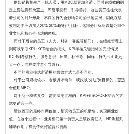
例如销售和生产一线人员，用MBO就更加合适，同时在绩效的制
定上要注意行为至上，即警示恶行，引导善行。这些员工往往代表
着公司的对外形象，不良的行为会影响公司的长远发展。因此在绩
效制定中应该加入20%-30%d的行为目标，这部分目标应该是公司企
业文化和核心价值观的体现。
而对于后台的员工（人力、财务、客服等部门），在绩效管理上
则可以采取KPI+KCR结合的模式。KPI考核关键指标的完成情况，
KCR则考核行为、服务意识、质量、标准等。同样，行为占比要更
大一点，同样要注意引导善行。
不同的商业模式所适用的绩效方式也是不同的。
对于公司规模较小，老板诉求简单，绩效以“分红”为目标的，更适
合使用MBO。
对于商业模式复杂，需要深挖过程的，KPI+BSC+OKR结合的方
式更适合一些。
绩效管理的最终作用价值，是调动员工的积极性，实现商业价
值。在这个过程中，业务部门第一负责人是绩效责任人，HR则起到
辅助作用，有责任做好监督和提醒。